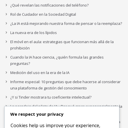
¿Qué revelan las notificaciones del teléfono?
Rol de Cuidador en la Sociedad Digital
¿La IA está mejorando nuestra forma de pensar o la reemplaza?
La nueva era de los lípidos
El móvil en el aula: estrategias que funcionan más allá de la
prohibición
Cuando la IA hace ciencia, ¿quién formula las grandes
preguntas?
Medición del uso en la era de la IA
Informe especial: 10 preguntas que debe hacerse al considerar
una plataforma de gestión del conocimiento
¿Y si Tinder mostrara tu coeficiente intelectual?
La paradoja del piloto de IA: ¿Por qué crece exponencialmente la
complejidad de la IA empresarial?
We respect your privacy
Los organigramas de marketing se crearon para los canales. La
Cookies help us improve your experience,