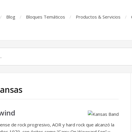
Blog
Bloques Temáticos
Productos & Servicios
Kansas
 wind
nse de rock progresivo, AOR y hard rock que alcanzó la
 años 1970, con éxitos como “Carry On Wayward Son” y