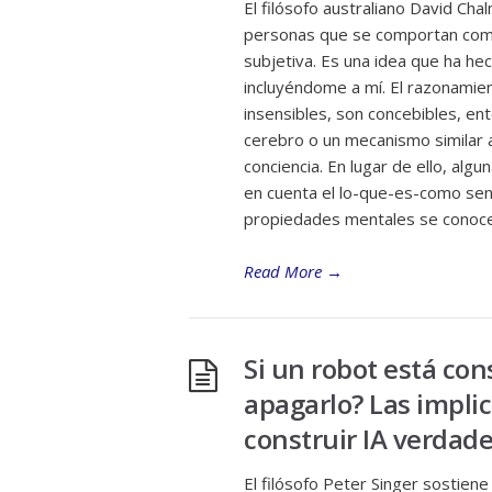
El filósofo australiano David Cha
personas que se comportan como
subjetiva. Es una idea que ha he
incluyéndome a mí. El razonamien
insensibles, son concebibles, ent
cerebro o un mecanismo similar a
conciencia. En lugar de ello, al
en cuenta el lo-que-es-como sen
propiedades mentales se conoce c
Read More
→
Si un robot está con
apagarlo? Las impli
construir IA verdad
El filósofo Peter Singer sostiene