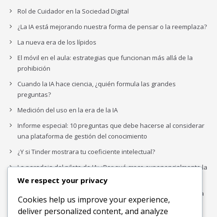
Rol de Cuidador en la Sociedad Digital
¿La IA está mejorando nuestra forma de pensar o la reemplaza?
La nueva era de los lípidos
El móvil en el aula: estrategias que funcionan más allá de la
prohibición
Cuando la IA hace ciencia, ¿quién formula las grandes
preguntas?
Medición del uso en la era de la IA
Informe especial: 10 preguntas que debe hacerse al considerar
una plataforma de gestión del conocimiento
¿Y si Tinder mostrara tu coeficiente intelectual?
La paradoja del piloto de IA: ¿Por qué crece exponencialmente la
complejidad de la IA empresarial?
We respect your privacy
Los organigramas de marketing se crearon para los canales. La
Cookies help us improve your experience,
IA acaba de dejarlos obsoletos.
deliver personalized content, and analyze