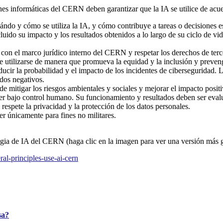
es informáticas del CERN deben garantizar que la IA se utilice de acuer
do y cómo se utiliza la IA, y cómo contribuye a tareas o decisiones es
cluido su impacto y los resultados obtenidos a lo largo de su ciclo de vi
ir con el marco jurídico interno del CERN y respetar los derechos de t
 utilizarse de manera que promueva la equidad y la inclusión y prevenga
cir la probabilidad y el impacto de los incidentes de ciberseguridad. L
ados negativos.
 de mitigar los riesgos ambientales y sociales y mejorar el impacto pos
er bajo control humano. Su funcionamiento y resultados deben ser eval
respete la privacidad y la protección de los datos personales.
r únicamente para fines no militares.
tegia de IA del CERN (haga clic en la imagen para ver una versión más 
al-principles-use-ai-cern
sa?