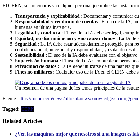
El CERN, sus miembros y cualquier persona que utilice las instalacion
Transparencia y explicabilidad
: Documentar y comunicar cuán
Responsabilidad y rendición de cuentas
: El uso de la IA, in
humanas en última instancia.
Legalidad y conducta
: El uso de la IA debe ser legal, cumpl
Equidad, no discriminación y «no causar daño»
: La IA debe
Seguridad
: La IA debe estar adecuadamente protegida para redu
confidencialidad, integridad y disponibilidad, y evitando result
Sostenibilidad
: El uso de la IA debe evaluarse con el objetivo
Supervisión humana
: El uso de la IA siempre debe permanec
Privacidad de datos
: La IA debe utilizarse de una manera que 
Fines no militares
: Cualquier uso de la IA en el CERN debe se
Un resumen de una página de los temas principales de la estra
Fuente:
https://home.cern/news/official-news/knowledge-sharing/gener
Tagged:
CERN
Related Articles
¿Ven las máquinas mejor que nosotros si una imagen es fal