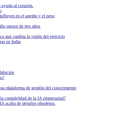
 ayuda al corazón.
o
nfluyen en el apetito y el peso
niño menor de tres años
ca que cambia la visión del ejercicio
as en India
ohibición
as?
una plataforma de gestión del conocimiento
la complejidad de la IA empresarial?
IA acaba de dejarlos obsoletos.