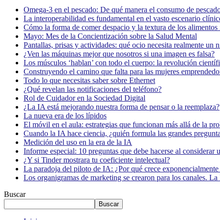
Omega-3 en el pescado: De qué manera el consumo de pescado
La interoperabilidad es fundamental en el vasto escenario clínic
Cómo la forma de comer despacio y la textura de los alimentos i
Mayo: Mes de la Concientización sobre la Salud Mental
Pantallas, prisas y actividades: qué ocio necesita realmente un 
¿Ven las máquinas mejor que nosotros si una imagen es falsa?
Los músculos ‘hablan’ con todo el cuerpo: la revolución científi
Construyendo el camino que falta para las mujeres emprendedor
Todo lo que necesitas saber sobre Ethernet
¿Qué revelan las notificaciones del teléfono?
Rol de Cuidador en la Sociedad Digital
¿La IA está mejorando nuestra forma de pensar o la reemplaza?
La nueva era de los lípidos
El móvil en el aula: estrategias que funcionan más allá de la pr
Cuando la IA hace ciencia, ¿quién formula las grandes pregunt
Medición del uso en la era de la IA
Informe especial: 10 preguntas que debe hacerse al considerar 
¿Y si Tinder mostrara tu coeficiente intelectual?
La paradoja del piloto de IA: ¿Por qué crece exponencialmente 
Los organigramas de marketing se crearon para los canales. La 
Buscar
Buscar