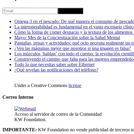
Omega-3 en el pescado: De qué manera el consumo de pescado
La interoperabilidad es fundamental en el vasto escenario clínic
Cómo la forma de comer despacio y la textura de los alimentos i
Mayo: Mes de la Concientización sobre la Salud Mental
Pantallas, prisas y actividades: qué ocio necesita realmente un 
¿Ven las máquinas mejor que nosotros si una imagen es falsa?
Los músculos ‘hablan’ con todo el cuerpo: la revolución científi
Construyendo el camino que falta para las mujeres emprendedor
Todo lo que necesitas saber sobre Ethernet
¿Qué revelan las notificaciones del teléfono?
Under a Creative Commons
license
Correo Interno
Acceso al servidor de correo de la Comunidad
KW Foundation.
IMPORTANTE:
KW Foundation no vende publicidad de terceros ni