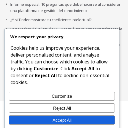
Informe especial: 10 preguntas que debe hacerse al considerar
una plataforma de gestión del conocimiento
¿Y si Tinder mostrara tu coeficiente intelectual?
La paradoja del piloto de IA: ¿Por qué crece exponencialmente la
complejidad de la IA empresarial?
We respect your privacy
Los organigramas de marketing se crearon para los canales. La
Cookies help us improve your experience,
IA acaba de dejarlos obsoletos.
deliver personalized content, and analyze
traffic. You can choose which cookies to allow
by clicking
Customize
. Click
Accept All
to
Buscar
consent or
Reject All
to decline non-essential
Buscar
cookies.
Customize
Reject All
Inicio
Blog
Bloques Temáticos
Productos & Servicios
Contactos
Acerca de
Accept All
Ingreso