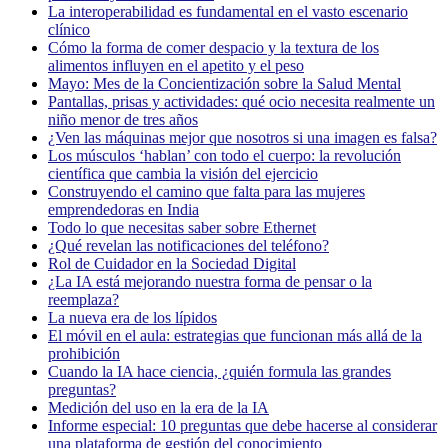
La interoperabilidad es fundamental en el vasto escenario
clínico
Cómo la forma de comer despacio y la textura de los
alimentos influyen en el apetito y el peso
Mayo: Mes de la Concientización sobre la Salud Mental
Pantallas, prisas y actividades: qué ocio necesita realmente un
niño menor de tres años
¿Ven las máquinas mejor que nosotros si una imagen es falsa?
Los músculos ‘hablan’ con todo el cuerpo: la revolución
científica que cambia la visión del ejercicio
Construyendo el camino que falta para las mujeres
emprendedoras en India
Todo lo que necesitas saber sobre Ethernet
¿Qué revelan las notificaciones del teléfono?
Rol de Cuidador en la Sociedad Digital
¿La IA está mejorando nuestra forma de pensar o la
reemplaza?
La nueva era de los lípidos
El móvil en el aula: estrategias que funcionan más allá de la
prohibición
Cuando la IA hace ciencia, ¿quién formula las grandes
preguntas?
Medición del uso en la era de la IA
Informe especial: 10 preguntas que debe hacerse al considerar
una plataforma de gestión del conocimiento