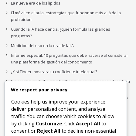
La nueva era de los lípidos
El móvil en el aula: estrategias que funcionan más allá de la
prohibición
Cuando la IA hace ciencia, ¿quién formula las grandes
preguntas?
Medición del uso en la era de la IA
Informe especial: 10 preguntas que debe hacerse al considerar
una plataforma de gestión del conocimiento
¿Y si Tinder mostrara tu coeficiente intelectual?
La paradoja del piloto de IA: ¿Por qué crece exponencialmente la
complejidad de la IA empresarial?
We respect your privacy
Los organigramas de marketing se crearon para los canales. La
Cookies help us improve your experience,
IA acaba de dejarlos obsoletos.
deliver personalized content, and analyze
traffic. You can choose which cookies to allow
by clicking
Customize
. Click
Accept All
to
Buscar
consent or
Reject All
to decline non-essential
Buscar