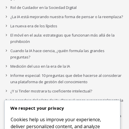
Rol de Cuidador en la Sociedad Digital
¿La IA está mejorando nuestra forma de pensar o la reemplaza?
La nueva era de los lípidos
El móvil en el aula: estrategias que funcionan más allá de la
prohibición
Cuando la IA hace ciencia, ¿quién formula las grandes
preguntas?
Medición del uso en la era de la IA
Informe especial: 10 preguntas que debe hacerse al considerar
una plataforma de gestión del conocimiento
¿Y si Tinder mostrara tu coeficiente intelectual?
La paradoja del piloto de IA: ¿Por qué crece exponencialmente la
complejidad de la IA empresarial?
We respect your privacy
Los organigramas de marketing se crearon para los canales. La
Cookies help us improve your experience,
IA acaba de dejarlos obsoletos.
deliver personalized content, and analyze