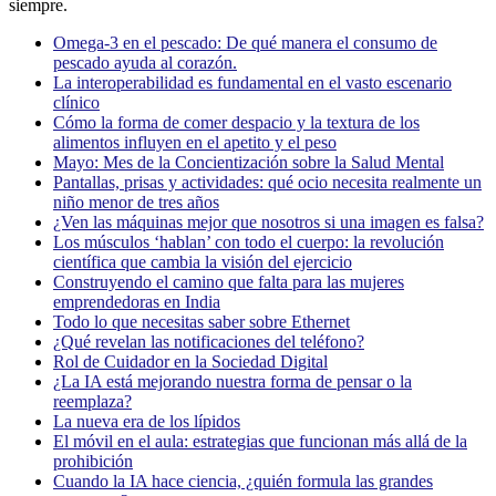
siempre.
Omega-3 en el pescado: De qué manera el consumo de
pescado ayuda al corazón.
La interoperabilidad es fundamental en el vasto escenario
clínico
Cómo la forma de comer despacio y la textura de los
alimentos influyen en el apetito y el peso
Mayo: Mes de la Concientización sobre la Salud Mental
Pantallas, prisas y actividades: qué ocio necesita realmente un
niño menor de tres años
¿Ven las máquinas mejor que nosotros si una imagen es falsa?
Los músculos ‘hablan’ con todo el cuerpo: la revolución
científica que cambia la visión del ejercicio
Construyendo el camino que falta para las mujeres
emprendedoras en India
Todo lo que necesitas saber sobre Ethernet
¿Qué revelan las notificaciones del teléfono?
Rol de Cuidador en la Sociedad Digital
¿La IA está mejorando nuestra forma de pensar o la
reemplaza?
La nueva era de los lípidos
El móvil en el aula: estrategias que funcionan más allá de la
prohibición
Cuando la IA hace ciencia, ¿quién formula las grandes