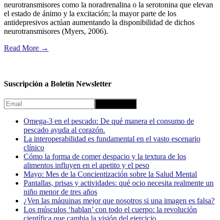
neurotransmisores como la noradrenalina o la serotonina que elevan
el estado de ánimo y la excitación; la mayor parte de los
antidepresivos actúan aumentando la disponibilidad de dichos
neurotransmisores (Myers, 2006).
Read More
→
Suscripción a Boletín Newsletter
Omega-3 en el pescado: De qué manera el consumo de
pescado ayuda al corazón.
La interoperabilidad es fundamental en el vasto escenario
clínico
Cómo la forma de comer despacio y la textura de los
alimentos influyen en el apetito y el peso
Mayo: Mes de la Concientización sobre la Salud Mental
Pantallas, prisas y actividades: qué ocio necesita realmente un
niño menor de tres años
¿Ven las máquinas mejor que nosotros si una imagen es falsa?
Los músculos ‘hablan’ con todo el cuerpo: la revolución
científica que cambia la visión del ejercicio