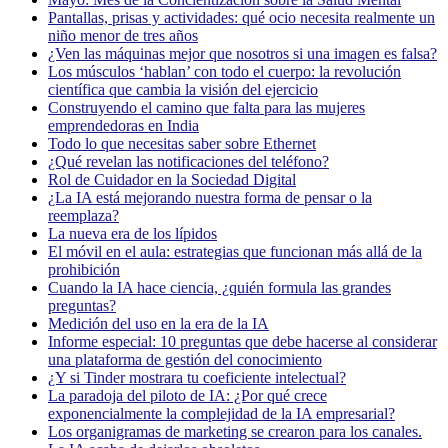
Pantallas, prisas y actividades: qué ocio necesita realmente un
niño menor de tres años
¿Ven las máquinas mejor que nosotros si una imagen es falsa?
Los músculos ‘hablan’ con todo el cuerpo: la revolución
científica que cambia la visión del ejercicio
Construyendo el camino que falta para las mujeres
emprendedoras en India
Todo lo que necesitas saber sobre Ethernet
¿Qué revelan las notificaciones del teléfono?
Rol de Cuidador en la Sociedad Digital
¿La IA está mejorando nuestra forma de pensar o la
reemplaza?
La nueva era de los lípidos
El móvil en el aula: estrategias que funcionan más allá de la
prohibición
Cuando la IA hace ciencia, ¿quién formula las grandes
preguntas?
Medición del uso en la era de la IA
Informe especial: 10 preguntas que debe hacerse al considerar
una plataforma de gestión del conocimiento
¿Y si Tinder mostrara tu coeficiente intelectual?
La paradoja del piloto de IA: ¿Por qué crece
exponencialmente la complejidad de la IA empresarial?
Los organigramas de marketing se crearon para los canales.