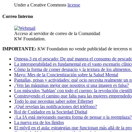
Under a Creative Commons
license
Correo Interno
Acceso al servidor de correo de la Comunidad
KW Foundation.
IMPORTANTE:
KW Foundation no vende publicidad de terceros ni
Omega-3 en el pescado: De qué manera el consumo de pescado
La interoperabilidad es fundamental en el vasto escenario clínic
Cómo la forma de comer despacio y la textura de los alimentos i
Mayo: Mes de la Concientización sobre la Salud Mental
Pantallas, prisas y actividades: qué ocio necesita realmente un 
¿Ven las máquinas mejor que nosotros si una imagen es falsa?
Los músculos ‘hablan’ con todo el cuerpo: la revolución científi
Construyendo el camino que falta para las mujeres emprendedor
Todo lo que necesitas saber sobre Ethernet
¿Qué revelan las notificaciones del teléfono?
Rol de Cuidador en la Sociedad Digital
¿La IA está mejorando nuestra forma de pensar o la reemplaza?
La nueva era de los lípidos
El móvil en el aula: estrategias que funcionan más allá de la pr