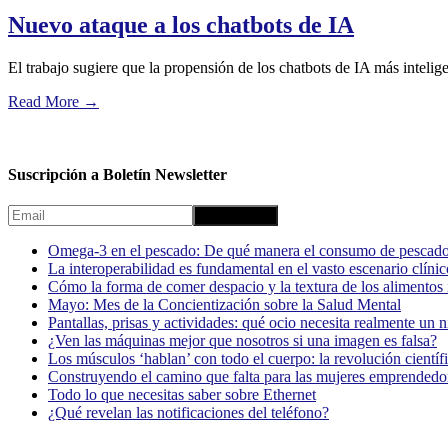
Nuevo ataque a los chatbots de IA
El trabajo sugiere que la propensión de los chatbots de IA más intelig
Read More
→
Suscripción a Boletín Newsletter
Omega-3 en el pescado: De qué manera el consumo de pescado
La interoperabilidad es fundamental en el vasto escenario clínic
Cómo la forma de comer despacio y la textura de los alimentos i
Mayo: Mes de la Concientización sobre la Salud Mental
Pantallas, prisas y actividades: qué ocio necesita realmente un 
¿Ven las máquinas mejor que nosotros si una imagen es falsa?
Los músculos ‘hablan’ con todo el cuerpo: la revolución científi
Construyendo el camino que falta para las mujeres emprendedor
Todo lo que necesitas saber sobre Ethernet
¿Qué revelan las notificaciones del teléfono?