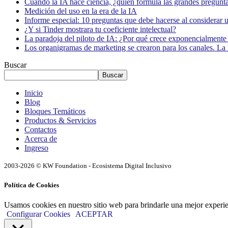
Cuando la IA hace ciencia, ¿quién formula las grandes pregunt
Medición del uso en la era de la IA
Informe especial: 10 preguntas que debe hacerse al considerar 
¿Y si Tinder mostrara tu coeficiente intelectual?
La paradoja del piloto de IA: ¿Por qué crece exponencialmente 
Los organigramas de marketing se crearon para los canales. La 
Buscar
Buscar
Inicio
Blog
Bloques Temáticos
Productos & Servicios
Contactos
Acerca de
Ingreso
2003-2026 © KW Foundation - Ecosistema Digital Inclusivo
Política de Cookies
Usamos cookies en nuestro sitio web para brindarle una mejor experi
Configurar Cookies
ACEPTAR