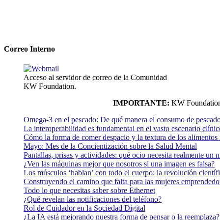
Correo Interno
Acceso al servidor de correo de la Comunidad
KW Foundation.
IMPORTANTE:
KW Foundation n
Omega-3 en el pescado: De qué manera el consumo de pescado
La interoperabilidad es fundamental en el vasto escenario clínic
Cómo la forma de comer despacio y la textura de los alimentos i
Mayo: Mes de la Concientización sobre la Salud Mental
Pantallas, prisas y actividades: qué ocio necesita realmente un 
¿Ven las máquinas mejor que nosotros si una imagen es falsa?
Los músculos ‘hablan’ con todo el cuerpo: la revolución científi
Construyendo el camino que falta para las mujeres emprendedor
Todo lo que necesitas saber sobre Ethernet
¿Qué revelan las notificaciones del teléfono?
Rol de Cuidador en la Sociedad Digital
¿La IA está mejorando nuestra forma de pensar o la reemplaza?