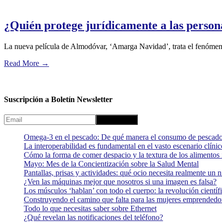
¿Quién protege jurídicamente a las person
La nueva película de Almodóvar, ‘Amarga Navidad’, trata el fenómeno 
Read More
→
Suscripción a Boletín Newsletter
Omega-3 en el pescado: De qué manera el consumo de pescado
La interoperabilidad es fundamental en el vasto escenario clínic
Cómo la forma de comer despacio y la textura de los alimentos i
Mayo: Mes de la Concientización sobre la Salud Mental
Pantallas, prisas y actividades: qué ocio necesita realmente un 
¿Ven las máquinas mejor que nosotros si una imagen es falsa?
Los músculos ‘hablan’ con todo el cuerpo: la revolución científi
Construyendo el camino que falta para las mujeres emprendedor
Todo lo que necesitas saber sobre Ethernet
¿Qué revelan las notificaciones del teléfono?