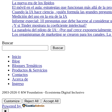
La nueva era de los lípidos
El móvil en el aula: estrategias que funcionan más allá de la pr
Cuando la IA hace ciencia, ¿quién formula las grandes pregunt
Medición del uso en la era de la IA
Informe especial: 10 preguntas que debe hacerse al considerar 
¿Y si Tinder mostrara tu coeficiente intelectual?
La paradoja del piloto de IA: ¿Por qué crece exponencialmente 
Los organigramas de marketing se crearon para los canales. La 
Buscar
Buscar
Inicio
Blog
Bloques Temáticos
Productos & Servicios
Contactos
Acerca de
Ingreso
2003-2026 © KW Foundation - Ecosistema Digital Inclusivo
Customize
Reject All
Accept All
Powered by
✖