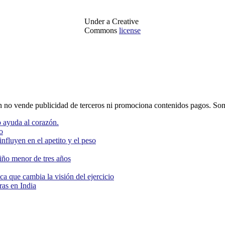
Under a Creative
Commons
license
o vende publicidad de terceros ni promociona contenidos pagos. Som
 ayuda al corazón.
o
nfluyen en el apetito y el peso
niño menor de tres años
ca que cambia la visión del ejercicio
as en India