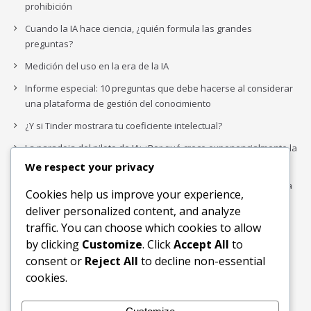
prohibición
Cuando la IA hace ciencia, ¿quién formula las grandes
preguntas?
Medición del uso en la era de la IA
Informe especial: 10 preguntas que debe hacerse al considerar
una plataforma de gestión del conocimiento
¿Y si Tinder mostrara tu coeficiente intelectual?
La paradoja del piloto de IA: ¿Por qué crece exponencialmente la
complejidad de la IA empresarial?
We respect your privacy
Los organigramas de marketing se crearon para los canales. La
Cookies help us improve your experience,
IA acaba de dejarlos obsoletos.
deliver personalized content, and analyze
traffic. You can choose which cookies to allow
by clicking
Customize
. Click
Accept All
to
Buscar
consent or
Reject All
to decline non-essential
Buscar
cookies.