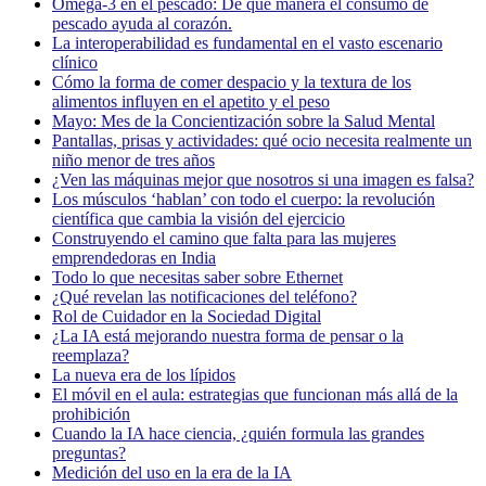
Omega-3 en el pescado: De qué manera el consumo de
pescado ayuda al corazón.
La interoperabilidad es fundamental en el vasto escenario
clínico
Cómo la forma de comer despacio y la textura de los
alimentos influyen en el apetito y el peso
Mayo: Mes de la Concientización sobre la Salud Mental
Pantallas, prisas y actividades: qué ocio necesita realmente un
niño menor de tres años
¿Ven las máquinas mejor que nosotros si una imagen es falsa?
Los músculos ‘hablan’ con todo el cuerpo: la revolución
científica que cambia la visión del ejercicio
Construyendo el camino que falta para las mujeres
emprendedoras en India
Todo lo que necesitas saber sobre Ethernet
¿Qué revelan las notificaciones del teléfono?
Rol de Cuidador en la Sociedad Digital
¿La IA está mejorando nuestra forma de pensar o la
reemplaza?
La nueva era de los lípidos
El móvil en el aula: estrategias que funcionan más allá de la
prohibición
Cuando la IA hace ciencia, ¿quién formula las grandes
preguntas?
Medición del uso en la era de la IA