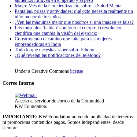
alimentos influyen en el apetito y el peso
Mayo: Mes de la Concientización sobre la Salud Mental
Pantallas, prisas y actividades: qué ocio necesita realmente un
niño menor de tres años
¿Ven las máquinas mejor que nosotros si una imagen es falsa?
Los músculos ‘hablan’ con todo el cuerpo: la revolución
científica que cambia la visión del ejercicio
Construyendo el camino que falta para las mujeres
emprendedoras en India
Todo lo que necesitas saber sobre Ethernet
¿Qué revelan las notificaciones del teléfono?
Under a Creative Commons
license
Correo Interno
Acceso al servidor de correo de la Comunidad
KW Foundation.
IMPORTANTE:
KW Foundation no vende publicidad de terceros
ni promociona contenidos pagos. Somos independientes, desde
siempre.