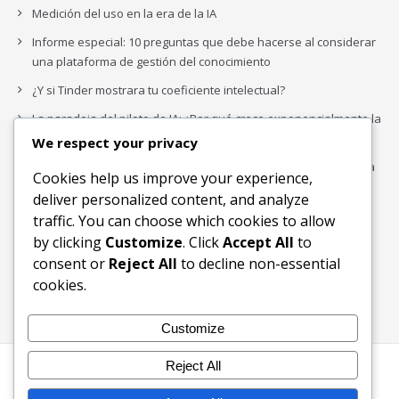
Medición del uso en la era de la IA
Informe especial: 10 preguntas que debe hacerse al considerar
una plataforma de gestión del conocimiento
¿Y si Tinder mostrara tu coeficiente intelectual?
La paradoja del piloto de IA: ¿Por qué crece exponencialmente la
complejidad de la IA empresarial?
We respect your privacy
Los organigramas de marketing se crearon para los canales. La
Cookies help us improve your experience,
IA acaba de dejarlos obsoletos.
deliver personalized content, and analyze
traffic. You can choose which cookies to allow
by clicking
Customize
. Click
Accept All
to
Buscar
consent or
Reject All
to decline non-essential
Buscar
cookies.
Customize
Reject All
Inicio
Blog
Bloques Temáticos