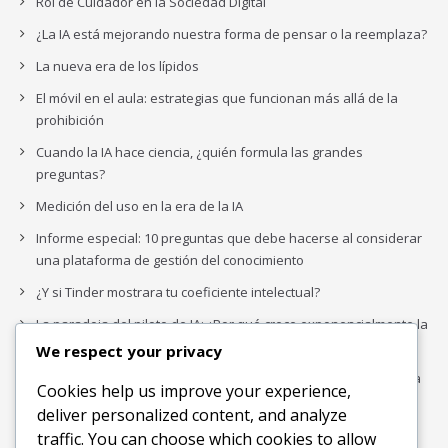
Rol de Cuidador en la Sociedad Digital
¿La IA está mejorando nuestra forma de pensar o la reemplaza?
La nueva era de los lípidos
El móvil en el aula: estrategias que funcionan más allá de la
prohibición
Cuando la IA hace ciencia, ¿quién formula las grandes
preguntas?
Medición del uso en la era de la IA
Informe especial: 10 preguntas que debe hacerse al considerar
una plataforma de gestión del conocimiento
¿Y si Tinder mostrara tu coeficiente intelectual?
La paradoja del piloto de IA: ¿Por qué crece exponencialmente la
complejidad de la IA empresarial?
We respect your privacy
Los organigramas de marketing se crearon para los canales. La
Cookies help us improve your experience,
IA acaba de dejarlos obsoletos.
deliver personalized content, and analyze
traffic. You can choose which cookies to allow