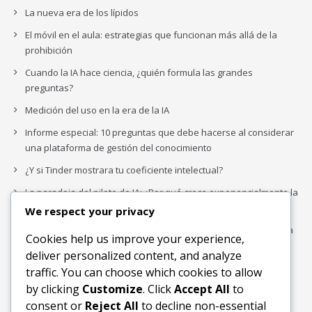
La nueva era de los lípidos
El móvil en el aula: estrategias que funcionan más allá de la
prohibición
Cuando la IA hace ciencia, ¿quién formula las grandes
preguntas?
Medición del uso en la era de la IA
Informe especial: 10 preguntas que debe hacerse al considerar
una plataforma de gestión del conocimiento
¿Y si Tinder mostrara tu coeficiente intelectual?
La paradoja del piloto de IA: ¿Por qué crece exponencialmente la
complejidad de la IA empresarial?
We respect your privacy
Los organigramas de marketing se crearon para los canales. La
Cookies help us improve your experience,
IA acaba de dejarlos obsoletos.
deliver personalized content, and analyze
traffic. You can choose which cookies to allow
by clicking
Customize
. Click
Accept All
to
Buscar
consent or
Reject All
to decline non-essential
Buscar