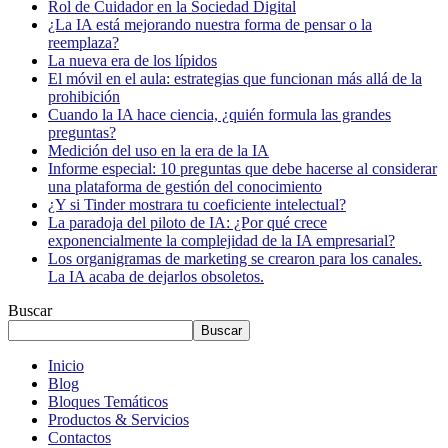
Rol de Cuidador en la Sociedad Digital
¿La IA está mejorando nuestra forma de pensar o la
reemplaza?
La nueva era de los lípidos
El móvil en el aula: estrategias que funcionan más allá de la
prohibición
Cuando la IA hace ciencia, ¿quién formula las grandes
preguntas?
Medición del uso en la era de la IA
Informe especial: 10 preguntas que debe hacerse al considerar
una plataforma de gestión del conocimiento
¿Y si Tinder mostrara tu coeficiente intelectual?
La paradoja del piloto de IA: ¿Por qué crece
exponencialmente la complejidad de la IA empresarial?
Los organigramas de marketing se crearon para los canales.
La IA acaba de dejarlos obsoletos.
Buscar
Buscar
Inicio
Blog
Bloques Temáticos
Productos & Servicios
Contactos