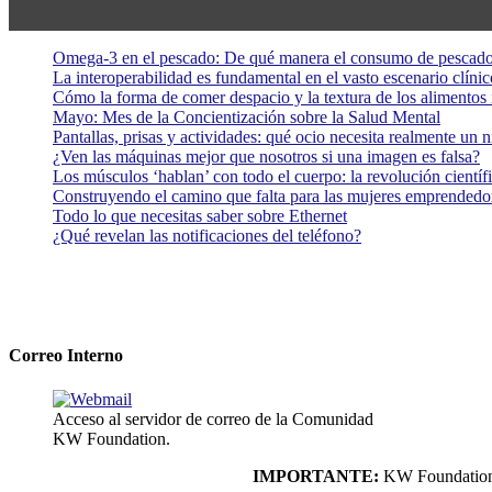
Omega-3 en el pescado: De qué manera el consumo de pescado
La interoperabilidad es fundamental en el vasto escenario clínic
Cómo la forma de comer despacio y la textura de los alimentos i
Mayo: Mes de la Concientización sobre la Salud Mental
Pantallas, prisas y actividades: qué ocio necesita realmente un 
¿Ven las máquinas mejor que nosotros si una imagen es falsa?
Los músculos ‘hablan’ con todo el cuerpo: la revolución científi
Construyendo el camino que falta para las mujeres emprendedor
Todo lo que necesitas saber sobre Ethernet
¿Qué revelan las notificaciones del teléfono?
Correo Interno
Acceso al servidor de correo de la Comunidad
KW Foundation.
IMPORTANTE:
KW Foundation n