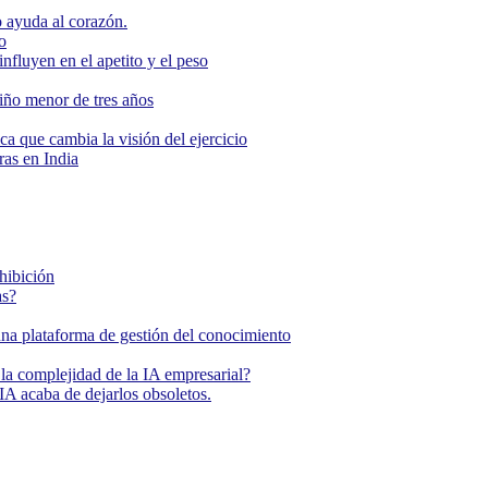
 ayuda al corazón.
o
nfluyen en el apetito y el peso
niño menor de tres años
ca que cambia la visión del ejercicio
as en India
ohibición
as?
una plataforma de gestión del conocimiento
la complejidad de la IA empresarial?
IA acaba de dejarlos obsoletos.