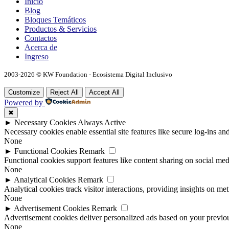
Inicio
Blog
Bloques Temáticos
Productos & Servicios
Contactos
Acerca de
Ingreso
2003-2026 © KW Foundation - Ecosistema Digital Inclusivo
Customize
Reject All
Accept All
Powered by
✖
►
Necessary Cookies
Always Active
Necessary cookies enable essential site features like secure log-ins a
None
►
Functional Cookies
Remark
Functional cookies support features like content sharing on social medi
None
►
Analytical Cookies
Remark
Analytical cookies track visitor interactions, providing insights on metr
None
►
Advertisement Cookies
Remark
Advertisement cookies deliver personalized ads based on your previous
None