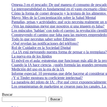
Omega-3 en el pescado: De qué manera el consumo de pescado
La interoperabilidad es fundamental en el vasto escenario clínic
Cómo la forma de comer despacio y la textura de los alimentos i
Mayo: Mes de la Concientización sobre la Salud Mental
Pantallas, prisas y actividades: qué ocio necesita realmente un 
¿Ven las máquinas mejor que nosotros si una imagen es falsa?
Los músculos ‘hablan’ con todo el cuerpo: la revolución científi
Construyendo el camino que falta para las mujeres emprendedor
Todo lo que necesitas saber sobre Ethernet
¿Qué revelan las notificaciones del teléfono?
Rol de Cuidador en la Sociedad Digital
¿La IA está mejorando nuestra forma de pensar o la reemplaza?
La nueva era de los lípidos
El móvil en el aula: estrategias que funcionan más allá de la pr
Cuando la IA hace ciencia, ¿quién formula las grandes pregunt
Medición del uso en la era de la IA
Informe especial: 10 preguntas que debe hacerse al considerar 
¿Y si Tinder mostrara tu coeficiente intelectual?
La paradoja del piloto de IA: ¿Por qué crece exponencialmente 
Los organigramas de marketing se crearon para los canales. La 
Buscar
Buscar