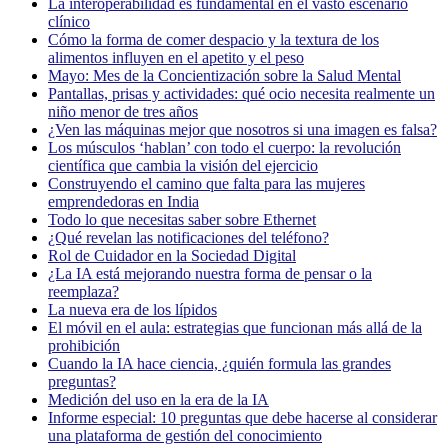
La interoperabilidad es fundamental en el vasto escenario
clínico
Cómo la forma de comer despacio y la textura de los
alimentos influyen en el apetito y el peso
Mayo: Mes de la Concientización sobre la Salud Mental
Pantallas, prisas y actividades: qué ocio necesita realmente un
niño menor de tres años
¿Ven las máquinas mejor que nosotros si una imagen es falsa?
Los músculos ‘hablan’ con todo el cuerpo: la revolución
científica que cambia la visión del ejercicio
Construyendo el camino que falta para las mujeres
emprendedoras en India
Todo lo que necesitas saber sobre Ethernet
¿Qué revelan las notificaciones del teléfono?
Rol de Cuidador en la Sociedad Digital
¿La IA está mejorando nuestra forma de pensar o la
reemplaza?
La nueva era de los lípidos
El móvil en el aula: estrategias que funcionan más allá de la
prohibición
Cuando la IA hace ciencia, ¿quién formula las grandes
preguntas?
Medición del uso en la era de la IA
Informe especial: 10 preguntas que debe hacerse al considerar
una plataforma de gestión del conocimiento