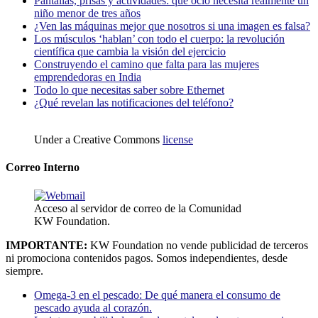
Pantallas, prisas y actividades: qué ocio necesita realmente un
niño menor de tres años
¿Ven las máquinas mejor que nosotros si una imagen es falsa?
Los músculos ‘hablan’ con todo el cuerpo: la revolución
científica que cambia la visión del ejercicio
Construyendo el camino que falta para las mujeres
emprendedoras en India
Todo lo que necesitas saber sobre Ethernet
¿Qué revelan las notificaciones del teléfono?
Under a Creative Commons
license
Correo Interno
Acceso al servidor de correo de la Comunidad
KW Foundation.
IMPORTANTE:
KW Foundation no vende publicidad de terceros
ni promociona contenidos pagos. Somos independientes, desde
siempre.
Omega-3 en el pescado: De qué manera el consumo de
pescado ayuda al corazón.