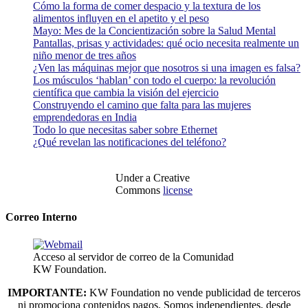
Cómo la forma de comer despacio y la textura de los
alimentos influyen en el apetito y el peso
Mayo: Mes de la Concientización sobre la Salud Mental
Pantallas, prisas y actividades: qué ocio necesita realmente un
niño menor de tres años
¿Ven las máquinas mejor que nosotros si una imagen es falsa?
Los músculos ‘hablan’ con todo el cuerpo: la revolución
científica que cambia la visión del ejercicio
Construyendo el camino que falta para las mujeres
emprendedoras en India
Todo lo que necesitas saber sobre Ethernet
¿Qué revelan las notificaciones del teléfono?
Under a Creative
Commons
license
Correo Interno
Acceso al servidor de correo de la Comunidad
KW Foundation.
IMPORTANTE:
KW Foundation no vende publicidad de terceros
ni promociona contenidos pagos. Somos independientes, desde