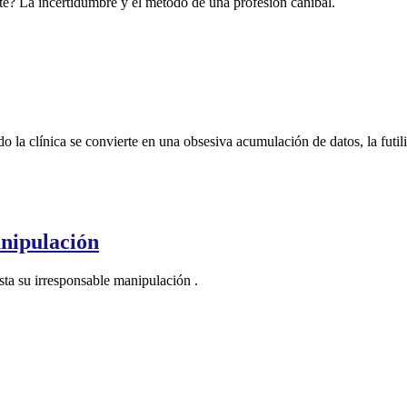
te? La incertidumbre y el método de una profesión caníbal.
 la clínica se convierte en una obsesiva acumulación de datos, la futilid
anipulación
sta su irresponsable manipulación .