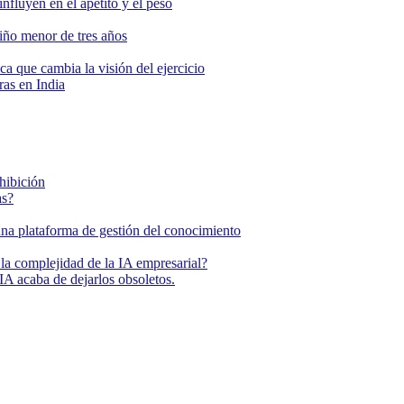
nfluyen en el apetito y el peso
niño menor de tres años
ca que cambia la visión del ejercicio
as en India
ohibición
as?
una plataforma de gestión del conocimiento
la complejidad de la IA empresarial?
IA acaba de dejarlos obsoletos.