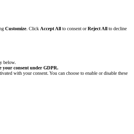
ing
Customize
. Click
Accept All
to consent or
Reject All
to decline
ry below.
re your consent under GDPR.
tivated with your consent. You can choose to enable or disable these