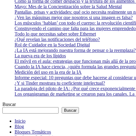
Cómo la forma de comer despacio y la textura de los alimentos i
Mayo: Mes de la Concientización sobre la Salud Mental
Pantallas, prisas y actividades: qué ocio necesita realmente un 
¿Ven las máquinas mejor que nosotros si una imagen es falsa?
Los músculos ‘hablan’ con todo el cuerpo: la revolución científi
Construyendo el camino que falta para las mujeres emprendedor
Todo lo que necesitas saber sobre Ethernet
¿Qué revelan las notificaciones del teléfono?
Rol de Cuidador en la Sociedad Digital
¿La IA está mejorando nuestra forma de pensar o la reemplaza?
La nueva era de los lípidos
El móvil en el aula: estrategias que funcionan más allá de la pr
Cuando la IA hace ciencia, ¿quién formula las grandes pregunt
Medición del uso en la era de la IA
Informe especial: 10 preguntas que debe hacerse al considerar 
¿Y si Tinder mostrara tu coeficiente intelectual?
La paradoja del piloto de IA: ¿Por qué crece exponencialmente 
Los organigramas de marketing se crearon para los canales. La 
Buscar
Buscar
Inicio
Blog
Bloques Temáticos