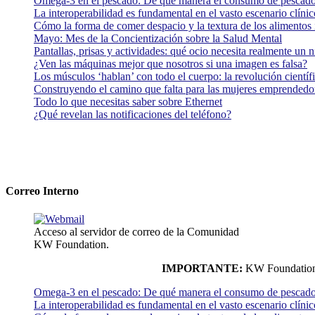
Omega-3 en el pescado: De qué manera el consumo de pescado
La interoperabilidad es fundamental en el vasto escenario clínic
Cómo la forma de comer despacio y la textura de los alimentos i
Mayo: Mes de la Concientización sobre la Salud Mental
Pantallas, prisas y actividades: qué ocio necesita realmente un 
¿Ven las máquinas mejor que nosotros si una imagen es falsa?
Los músculos ‘hablan’ con todo el cuerpo: la revolución científi
Construyendo el camino que falta para las mujeres emprendedor
Todo lo que necesitas saber sobre Ethernet
¿Qué revelan las notificaciones del teléfono?
Correo Interno
Acceso al servidor de correo de la Comunidad
KW Foundation.
IMPORTANTE:
KW Foundation n
Omega-3 en el pescado: De qué manera el consumo de pescado
La interoperabilidad es fundamental en el vasto escenario clínic