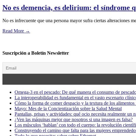
No es demencia, es delirium: el síndrome q
No es infrecuente que una persona mayor sufra ciertas alteraciones me
Read More
→
Suscripción a Boletín Newsletter
Omega-3 en el pescado: De qué manera el consumo de pescado
La interoperabilidad es fundamental en el vasto escenario clínic
Cómo la forma de comer despacio y la textura de los alimentos i
Mayo: Mes de la Concientización sobre la Salud Mental
Pantallas, prisas y actividades: qué ocio necesita realmente un 
¿Ven las máquinas mejor que nosotros si una imagen es falsa?
Los músculos ‘hablan’ con todo el cuerpo: la revolución científi
Construyendo el camino que falta para las mujeres emprendedor
Todo lo que necesitas saber sobre Ethernet