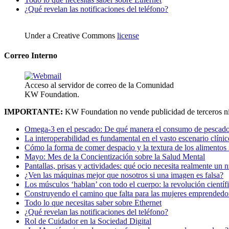
¿Qué revelan las notificaciones del teléfono?
Under a Creative Commons
license
Correo Interno
Acceso al servidor de correo de la Comunidad
KW Foundation.
IMPORTANTE:
KW Foundation no vende publicidad de terceros ni
Omega-3 en el pescado: De qué manera el consumo de pescado
La interoperabilidad es fundamental en el vasto escenario clínic
Cómo la forma de comer despacio y la textura de los alimentos i
Mayo: Mes de la Concientización sobre la Salud Mental
Pantallas, prisas y actividades: qué ocio necesita realmente un 
¿Ven las máquinas mejor que nosotros si una imagen es falsa?
Los músculos ‘hablan’ con todo el cuerpo: la revolución científi
Construyendo el camino que falta para las mujeres emprendedor
Todo lo que necesitas saber sobre Ethernet
¿Qué revelan las notificaciones del teléfono?
Rol de Cuidador en la Sociedad Digital