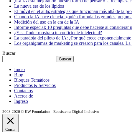
¿La IA está mejorando nuestra forma de pensar o la reemplaza?
La nueva era de los lípidos
El móvil en el aula: estrategias que funcionan más allá de la pr
Cuando la IA hace ciencia, ¿quién formula las grandes pregunt
Medición del uso en la era de la IA
Informe especial: 10 preguntas que debe hacerse al considerar 
¿Y si Tinder mostrara tu coeficiente intelectual?
La paradoja del piloto de IA: ¿Por qué crece exponencialmente 
Los organigramas de marketing se crearon para los canales. La 
Buscar
Buscar
Inicio
Blog
Bloques Temáticos
Productos & Servicios
Contactos
Acerca de
Ingreso
2003-2026 © KW Foundation - Ecosistema Digital Inclusivo
Cerrar