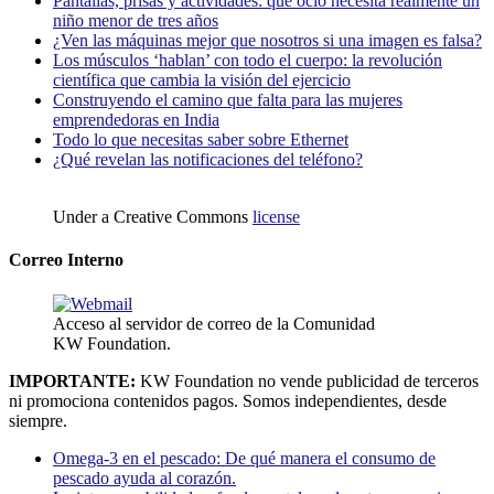
Pantallas, prisas y actividades: qué ocio necesita realmente un
niño menor de tres años
¿Ven las máquinas mejor que nosotros si una imagen es falsa?
Los músculos ‘hablan’ con todo el cuerpo: la revolución
científica que cambia la visión del ejercicio
Construyendo el camino que falta para las mujeres
emprendedoras en India
Todo lo que necesitas saber sobre Ethernet
¿Qué revelan las notificaciones del teléfono?
Under a Creative Commons
license
Correo Interno
Acceso al servidor de correo de la Comunidad
KW Foundation.
IMPORTANTE:
KW Foundation no vende publicidad de terceros
ni promociona contenidos pagos. Somos independientes, desde
siempre.
Omega-3 en el pescado: De qué manera el consumo de
pescado ayuda al corazón.