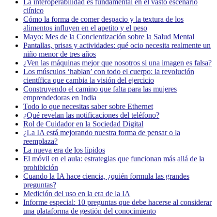
La interoperabilidad es fundamental en el vasto escenario
clínico
Cómo la forma de comer despacio y la textura de los
alimentos influyen en el apetito y el peso
Mayo: Mes de la Concientización sobre la Salud Mental
Pantallas, prisas y actividades: qué ocio necesita realmente un
niño menor de tres años
¿Ven las máquinas mejor que nosotros si una imagen es falsa?
Los músculos ‘hablan’ con todo el cuerpo: la revolución
científica que cambia la visión del ejercicio
Construyendo el camino que falta para las mujeres
emprendedoras en India
Todo lo que necesitas saber sobre Ethernet
¿Qué revelan las notificaciones del teléfono?
Rol de Cuidador en la Sociedad Digital
¿La IA está mejorando nuestra forma de pensar o la
reemplaza?
La nueva era de los lípidos
El móvil en el aula: estrategias que funcionan más allá de la
prohibición
Cuando la IA hace ciencia, ¿quién formula las grandes
preguntas?
Medición del uso en la era de la IA
Informe especial: 10 preguntas que debe hacerse al considerar
una plataforma de gestión del conocimiento