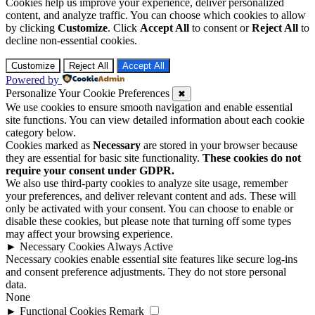
Cookies help us improve your experience, deliver personalized
content, and analyze traffic. You can choose which cookies to allow
by clicking
Customize
. Click
Accept All
to consent or
Reject All
to
decline non-essential cookies.
Customize
Reject All
Accept All
Powered by
Personalize Your Cookie Preferences
✖
We use cookies to ensure smooth navigation and enable essential
site functions. You can view detailed information about each cookie
category below.
Cookies marked as
Necessary
are stored in your browser because
they are essential for basic site functionality.
These cookies do not
require your consent under GDPR.
We also use third-party cookies to analyze site usage, remember
your preferences, and deliver relevant content and ads. These will
only be activated with your consent. You can choose to enable or
disable these cookies, but please note that turning off some types
may affect your browsing experience.
►
Necessary Cookies
Always Active
Necessary cookies enable essential site features like secure log-ins
and consent preference adjustments. They do not store personal
data.
None
►
Functional Cookies
Remark