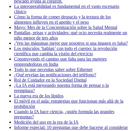
pescado ayuda al corazón.
La interoperabilidad es fundamental en el vasto escenario
clínico
Cómo la forma de comer despacio y la textura de los
alimentos influyen en el apetito y el peso
Mayo: Mes de la Concientización sobre la Salud Mental
Pantallas, prisas y actividades: qué ocio necesita realmente un
niño menor de tres años
¿Ven las máquinas mejor que nosotros si una imagen es falsa?
Los músculos ‘hablan’ con todo el cuerpo: la revolución
científica que cambia la visión del ejercicio
Construyendo el camino que falta para las mujeres
emprendedoras en India
Todo lo que necesitas saber sobre Ethernet
¿Qué revelan las notificaciones del teléfono?
Rol de Cuidador en la Sociedad Digital
¿La IA está mejorando nuestra forma de pensar o la
reemplaza?
La nueva era de los lípidos
El móvil en el aula: estrategias que funcionan más allá de la
prohibición
Cuando la IA hace ciencia, ¿quién formula las grandes
preguntas?
Medición del uso en la era de la IA
Informe especial: 10 preguntas que debe hacerse al considerar