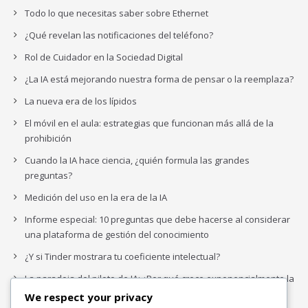
Todo lo que necesitas saber sobre Ethernet
¿Qué revelan las notificaciones del teléfono?
Rol de Cuidador en la Sociedad Digital
¿La IA está mejorando nuestra forma de pensar o la reemplaza?
La nueva era de los lípidos
El móvil en el aula: estrategias que funcionan más allá de la
prohibición
Cuando la IA hace ciencia, ¿quién formula las grandes
preguntas?
Medición del uso en la era de la IA
Informe especial: 10 preguntas que debe hacerse al considerar
una plataforma de gestión del conocimiento
¿Y si Tinder mostrara tu coeficiente intelectual?
La paradoja del piloto de IA: ¿Por qué crece exponencialmente la
complejidad de la IA empresarial?
We respect your privacy