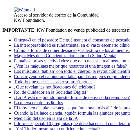
Acceso al servidor de correo de la Comunidad
KW Foundation.
IMPORTANTE:
KW Foundation no vende publicidad de terceros ni
Omega-3 en el pescado: De qué manera el consumo de pescado
La interoperabilidad es fundamental en el vasto escenario clínic
Cómo la forma de comer despacio y la textura de los alimentos i
Mayo: Mes de la Concientización sobre la Salud Mental
Pantallas, prisas y actividades: qué ocio necesita realmente un 
¿Ven las máquinas mejor que nosotros si una imagen es falsa?
Los músculos ‘hablan’ con todo el cuerpo: la revolución científi
Construyendo el camino que falta para las mujeres emprendedor
Todo lo que necesitas saber sobre Ethernet
¿Qué revelan las notificaciones del teléfono?
Rol de Cuidador en la Sociedad Digital
¿La IA está mejorando nuestra forma de pensar o la reemplaza?
La nueva era de los lípidos
El móvil en el aula: estrategias que funcionan más allá de la pr
Cuando la IA hace ciencia, ¿quién formula las grandes pregunt
Medición del uso en la era de la IA
Informe especial: 10 preguntas que debe hacerse al considerar 
¿Y si Tinder mostrara tu coeficiente intelectual?