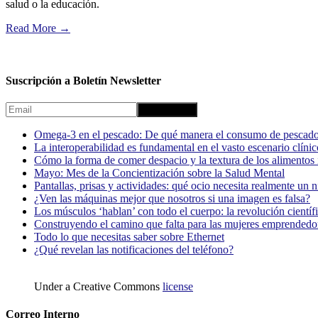
salud o la educación.
Read More
→
Suscripción a Boletín Newsletter
Omega-3 en el pescado: De qué manera el consumo de pescado
La interoperabilidad es fundamental en el vasto escenario clínic
Cómo la forma de comer despacio y la textura de los alimentos i
Mayo: Mes de la Concientización sobre la Salud Mental
Pantallas, prisas y actividades: qué ocio necesita realmente un 
¿Ven las máquinas mejor que nosotros si una imagen es falsa?
Los músculos ‘hablan’ con todo el cuerpo: la revolución científi
Construyendo el camino que falta para las mujeres emprendedor
Todo lo que necesitas saber sobre Ethernet
¿Qué revelan las notificaciones del teléfono?
Under a Creative Commons
license
Correo Interno