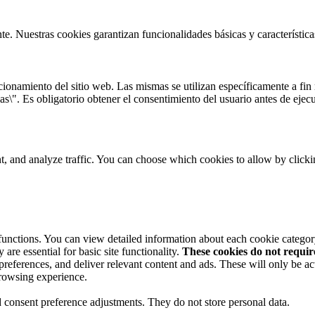
te. Nuestras cookies garantizan funcionalidades básicas y característi
onamiento del sitio web. Las mismas se utilizan específicamente a fin r
s\". Es obligatorio obtener el consentimiento del usuario antes de ejecu
t, and analyze traffic. You can choose which cookies to allow by click
 functions. You can view detailed information about each cookie catego
are essential for basic site functionality.
These cookies do not requi
preferences, and deliver relevant content and ads. These will only be ac
browsing experience.
nd consent preference adjustments. They do not store personal data.