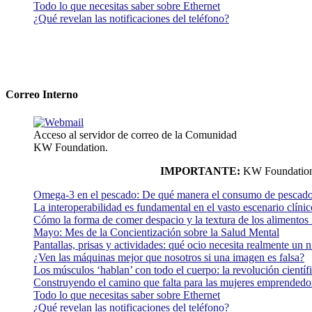
Todo lo que necesitas saber sobre Ethernet
¿Qué revelan las notificaciones del teléfono?
Correo Interno
Acceso al servidor de correo de la Comunidad
KW Foundation.
IMPORTANTE:
KW Foundation n
Omega-3 en el pescado: De qué manera el consumo de pescado
La interoperabilidad es fundamental en el vasto escenario clínic
Cómo la forma de comer despacio y la textura de los alimentos i
Mayo: Mes de la Concientización sobre la Salud Mental
Pantallas, prisas y actividades: qué ocio necesita realmente un 
¿Ven las máquinas mejor que nosotros si una imagen es falsa?
Los músculos ‘hablan’ con todo el cuerpo: la revolución científi
Construyendo el camino que falta para las mujeres emprendedor
Todo lo que necesitas saber sobre Ethernet
¿Qué revelan las notificaciones del teléfono?