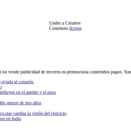
Under a Creative
Commons
license
o vende publicidad de terceros ni promociona contenidos pagos. Som
 ayuda al corazón.
o
nfluyen en el apetito y el peso
niño menor de tres años
ca que cambia la visión del ejercicio
as en India