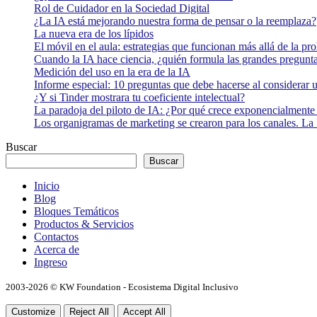
Rol de Cuidador en la Sociedad Digital
¿La IA está mejorando nuestra forma de pensar o la reemplaza?
La nueva era de los lípidos
El móvil en el aula: estrategias que funcionan más allá de la pr
Cuando la IA hace ciencia, ¿quién formula las grandes pregunt
Medición del uso en la era de la IA
Informe especial: 10 preguntas que debe hacerse al considerar 
¿Y si Tinder mostrara tu coeficiente intelectual?
La paradoja del piloto de IA: ¿Por qué crece exponencialmente 
Los organigramas de marketing se crearon para los canales. La 
Buscar
Buscar
Inicio
Blog
Bloques Temáticos
Productos & Servicios
Contactos
Acerca de
Ingreso
2003-2026 © KW Foundation - Ecosistema Digital Inclusivo
Customize
Reject All
Accept All