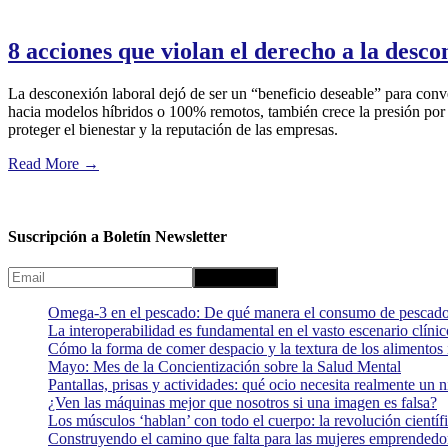
8 acciones que violan el derecho a la desco
La desconexión laboral dejó de ser un “beneficio deseable” para conver
hacia modelos híbridos o 100% remotos, también crece la presión por e
proteger el bienestar y la reputación de las empresas.
Read More
→
Suscripción a Boletín Newsletter
Omega-3 en el pescado: De qué manera el consumo de pescado
La interoperabilidad es fundamental en el vasto escenario clínic
Cómo la forma de comer despacio y la textura de los alimentos i
Mayo: Mes de la Concientización sobre la Salud Mental
Pantallas, prisas y actividades: qué ocio necesita realmente un 
¿Ven las máquinas mejor que nosotros si una imagen es falsa?
Los músculos ‘hablan’ con todo el cuerpo: la revolución científi
Construyendo el camino que falta para las mujeres emprendedor