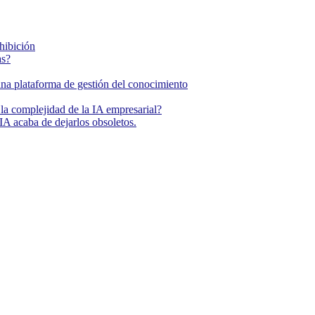
ohibición
as?
una plataforma de gestión del conocimiento
la complejidad de la IA empresarial?
IA acaba de dejarlos obsoletos.