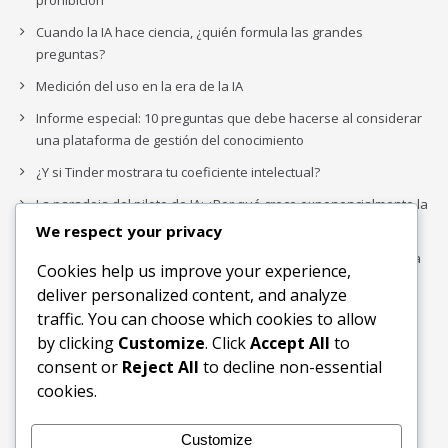
prohibición
Cuando la IA hace ciencia, ¿quién formula las grandes
preguntas?
Medición del uso en la era de la IA
Informe especial: 10 preguntas que debe hacerse al considerar
una plataforma de gestión del conocimiento
¿Y si Tinder mostrara tu coeficiente intelectual?
La paradoja del piloto de IA: ¿Por qué crece exponencialmente la
complejidad de la IA empresarial?
We respect your privacy
Los organigramas de marketing se crearon para los canales. La
Cookies help us improve your experience,
IA acaba de dejarlos obsoletos.
deliver personalized content, and analyze
traffic. You can choose which cookies to allow
by clicking
Customize
. Click
Accept All
to
Buscar
consent or
Reject All
to decline non-essential
Buscar
cookies.
Customize