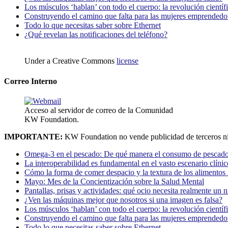
Los músculos ‘hablan’ con todo el cuerpo: la revolución científi
Construyendo el camino que falta para las mujeres emprendedor
Todo lo que necesitas saber sobre Ethernet
¿Qué revelan las notificaciones del teléfono?
Under a Creative Commons
license
Correo Interno
Acceso al servidor de correo de la Comunidad
KW Foundation.
IMPORTANTE:
KW Foundation no vende publicidad de terceros ni
Omega-3 en el pescado: De qué manera el consumo de pescado
La interoperabilidad es fundamental en el vasto escenario clínic
Cómo la forma de comer despacio y la textura de los alimentos i
Mayo: Mes de la Concientización sobre la Salud Mental
Pantallas, prisas y actividades: qué ocio necesita realmente un 
¿Ven las máquinas mejor que nosotros si una imagen es falsa?
Los músculos ‘hablan’ con todo el cuerpo: la revolución científi
Construyendo el camino que falta para las mujeres emprendedor
Todo lo que necesitas saber sobre Ethernet