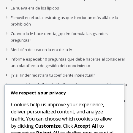
La nueva era de los lípidos
El móvil en el aula: estrategias que funcionan más allá de la
prohibición
Cuando la IA hace ciencia, ¿quién formula las grandes
preguntas?
Medición del uso en la era de la IA
Informe especial: 10 preguntas que debe hacerse al considerar
una plataforma de gestión del conocimiento
¿Y si Tinder mostrara tu coeficiente intelectual?
La paradoja del piloto de IA: ¿Por qué crece exponencialmente la
complejidad de la IA empresarial?
We respect your privacy
Los organigramas de marketing se crearon para los canales. La
Cookies help us improve your experience,
IA acaba de dejarlos obsoletos.
deliver personalized content, and analyze
traffic. You can choose which cookies to allow
by clicking
Customize
. Click
Accept All
to
Buscar
consent or
Reject All
to decline non-essential