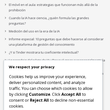
El móvil en el aula: estrategias que funcionan más allá de la
prohibición
Cuando la IA hace ciencia, ¿quién formula las grandes
preguntas?
Medición del uso en la era de la IA
Informe especial: 10 preguntas que debe hacerse al considerar
una plataforma de gestión del conocimiento
¿Y si Tinder mostrara tu coeficiente intelectual?
La paradoja del piloto de IA: ¿Por qué crece exponencialmente la
complejidad de la IA empresarial?
We respect your privacy
Los organigramas de marketing se crearon para los canales. La
Cookies help us improve your experience,
IA acaba de dejarlos obsoletos.
deliver personalized content, and analyze
traffic. You can choose which cookies to allow
by clicking
Customize
. Click
Accept All
to
Buscar
consent or
Reject All
to decline non-essential
Buscar
cookies.