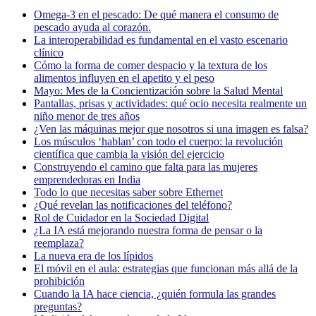
Omega-3 en el pescado: De qué manera el consumo de
pescado ayuda al corazón.
La interoperabilidad es fundamental en el vasto escenario
clínico
Cómo la forma de comer despacio y la textura de los
alimentos influyen en el apetito y el peso
Mayo: Mes de la Concientización sobre la Salud Mental
Pantallas, prisas y actividades: qué ocio necesita realmente un
niño menor de tres años
¿Ven las máquinas mejor que nosotros si una imagen es falsa?
Los músculos ‘hablan’ con todo el cuerpo: la revolución
científica que cambia la visión del ejercicio
Construyendo el camino que falta para las mujeres
emprendedoras en India
Todo lo que necesitas saber sobre Ethernet
¿Qué revelan las notificaciones del teléfono?
Rol de Cuidador en la Sociedad Digital
¿La IA está mejorando nuestra forma de pensar o la
reemplaza?
La nueva era de los lípidos
El móvil en el aula: estrategias que funcionan más allá de la
prohibición
Cuando la IA hace ciencia, ¿quién formula las grandes
preguntas?