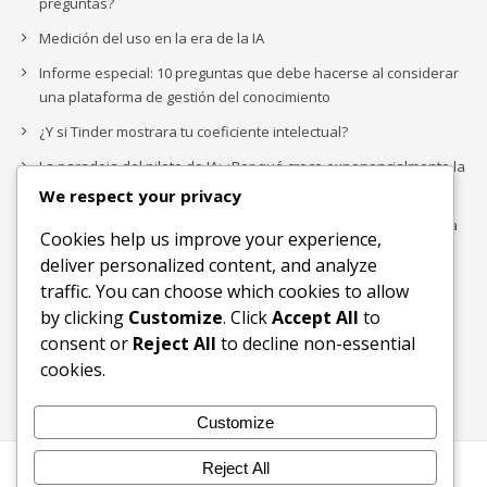
preguntas?
Medición del uso en la era de la IA
Informe especial: 10 preguntas que debe hacerse al considerar
una plataforma de gestión del conocimiento
¿Y si Tinder mostrara tu coeficiente intelectual?
La paradoja del piloto de IA: ¿Por qué crece exponencialmente la
complejidad de la IA empresarial?
We respect your privacy
Los organigramas de marketing se crearon para los canales. La
Cookies help us improve your experience,
IA acaba de dejarlos obsoletos.
deliver personalized content, and analyze
traffic. You can choose which cookies to allow
by clicking
Customize
. Click
Accept All
to
Buscar
consent or
Reject All
to decline non-essential
Buscar
cookies.
Customize
Reject All
Inicio
Blog
Bloques Temáticos