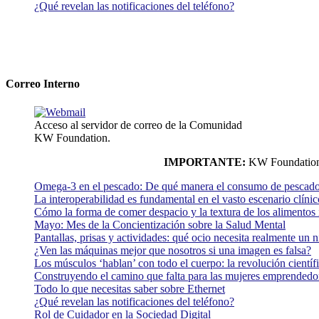
¿Qué revelan las notificaciones del teléfono?
Correo Interno
Acceso al servidor de correo de la Comunidad
KW Foundation.
IMPORTANTE:
KW Foundation n
Omega-3 en el pescado: De qué manera el consumo de pescado
La interoperabilidad es fundamental en el vasto escenario clínic
Cómo la forma de comer despacio y la textura de los alimentos i
Mayo: Mes de la Concientización sobre la Salud Mental
Pantallas, prisas y actividades: qué ocio necesita realmente un 
¿Ven las máquinas mejor que nosotros si una imagen es falsa?
Los músculos ‘hablan’ con todo el cuerpo: la revolución científi
Construyendo el camino que falta para las mujeres emprendedor
Todo lo que necesitas saber sobre Ethernet
¿Qué revelan las notificaciones del teléfono?
Rol de Cuidador en la Sociedad Digital