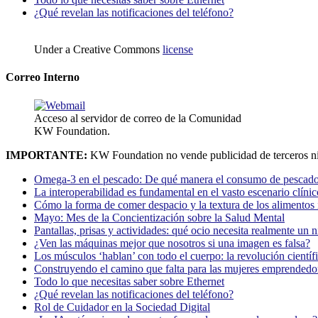
¿Qué revelan las notificaciones del teléfono?
Under a Creative Commons
license
Correo Interno
Acceso al servidor de correo de la Comunidad
KW Foundation.
IMPORTANTE:
KW Foundation no vende publicidad de terceros ni
Omega-3 en el pescado: De qué manera el consumo de pescado
La interoperabilidad es fundamental en el vasto escenario clínic
Cómo la forma de comer despacio y la textura de los alimentos i
Mayo: Mes de la Concientización sobre la Salud Mental
Pantallas, prisas y actividades: qué ocio necesita realmente un 
¿Ven las máquinas mejor que nosotros si una imagen es falsa?
Los músculos ‘hablan’ con todo el cuerpo: la revolución científi
Construyendo el camino que falta para las mujeres emprendedor
Todo lo que necesitas saber sobre Ethernet
¿Qué revelan las notificaciones del teléfono?
Rol de Cuidador en la Sociedad Digital