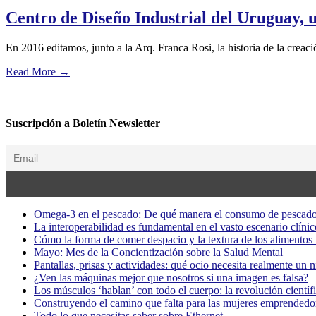
Centro de Diseño Industrial del Uruguay, 
En 2016 editamos, junto a la Arq. Franca Rosi, la historia de la cre
Read More
→
Suscripción a Boletín Newsletter
Omega-3 en el pescado: De qué manera el consumo de pescado
La interoperabilidad es fundamental en el vasto escenario clínic
Cómo la forma de comer despacio y la textura de los alimentos i
Mayo: Mes de la Concientización sobre la Salud Mental
Pantallas, prisas y actividades: qué ocio necesita realmente un 
¿Ven las máquinas mejor que nosotros si una imagen es falsa?
Los músculos ‘hablan’ con todo el cuerpo: la revolución científi
Construyendo el camino que falta para las mujeres emprendedor
Todo lo que necesitas saber sobre Ethernet