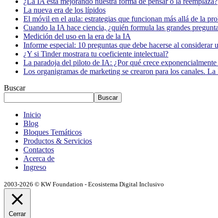
¿La IA está mejorando nuestra forma de pensar o la reemplaza?
La nueva era de los lípidos
El móvil en el aula: estrategias que funcionan más allá de la pr
Cuando la IA hace ciencia, ¿quién formula las grandes pregunt
Medición del uso en la era de la IA
Informe especial: 10 preguntas que debe hacerse al considerar 
¿Y si Tinder mostrara tu coeficiente intelectual?
La paradoja del piloto de IA: ¿Por qué crece exponencialmente 
Los organigramas de marketing se crearon para los canales. La 
Buscar
Buscar
Inicio
Blog
Bloques Temáticos
Productos & Servicios
Contactos
Acerca de
Ingreso
2003-2026 © KW Foundation - Ecosistema Digital Inclusivo
Cerrar