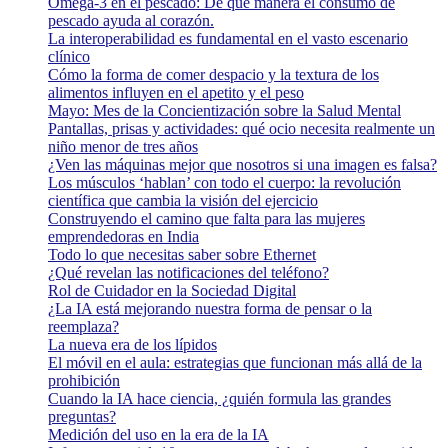
Omega-3 en el pescado: De qué manera el consumo de
pescado ayuda al corazón.
La interoperabilidad es fundamental en el vasto escenario
clínico
Cómo la forma de comer despacio y la textura de los
alimentos influyen en el apetito y el peso
Mayo: Mes de la Concientización sobre la Salud Mental
Pantallas, prisas y actividades: qué ocio necesita realmente un
niño menor de tres años
¿Ven las máquinas mejor que nosotros si una imagen es falsa?
Los músculos ‘hablan’ con todo el cuerpo: la revolución
científica que cambia la visión del ejercicio
Construyendo el camino que falta para las mujeres
emprendedoras en India
Todo lo que necesitas saber sobre Ethernet
¿Qué revelan las notificaciones del teléfono?
Rol de Cuidador en la Sociedad Digital
¿La IA está mejorando nuestra forma de pensar o la
reemplaza?
La nueva era de los lípidos
El móvil en el aula: estrategias que funcionan más allá de la
prohibición
Cuando la IA hace ciencia, ¿quién formula las grandes
preguntas?
Medición del uso en la era de la IA