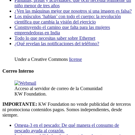
Pantallas, prisas y actividades: qué ocio necesita realmente un
niño menor de tres años
¿Ven las máquinas mejor que nosotros si una imagen es falsa?
Los músculos ‘hablan’ con todo el cuerpo: la revolución
científica que cambia la visión del ejercicio
Construyendo el camino que falta para las mujeres
emprendedoras en India
Todo lo que necesitas saber sobre Ethernet
¿Qué revelan las notificaciones del teléfono?
Under a Creative Commons
license
Correo Interno
Acceso al servidor de correo de la Comunidad
KW Foundation.
IMPORTANTE:
KW Foundation no vende publicidad de terceros
ni promociona contenidos pagos. Somos independientes, desde
siempre.
Omega-3 en el pescado: De qué manera el consumo de
pescado ayuda al corazón.