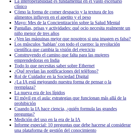
La interoperabilidad es fundamental en el vasto escenario
clínico
Cómo la forma de comer despacio y la textura de los
alimentos influyen en el apetito y el peso
Mayo: Mes de la Concientización sobre la Salud Mental
Pantallas, prisas y actividades: qué ocio necesita realmente un
niño menor de tres años
¿Ven las máquinas mejor que nosotros si una imagen es falsa?
Los músculos ‘hablan’ con todo el cuerpo: la revolución
científica que cambia la visión del ejercicio
Construyendo el camino que falta para las mujeres
emprendedoras en India
Todo lo que necesitas saber sobre Ethernet
¿Qué revelan las notificaciones del teléfono?
Rol de Cuidador en la Sociedad Digital
¿La IA está mejorando nuestra forma de pensar o la
reemplaza?
La nueva era de los lípidos
El móvil en el aula: estrategias que funcionan más allá de la
prohibición
Cuando la IA hace ciencia, ¿quién formula las grandes
preguntas?
Medición del uso en la era de la IA
Informe especial: 10 preguntas que debe hacerse al considerar
una plataforma de gestión del conocimiento