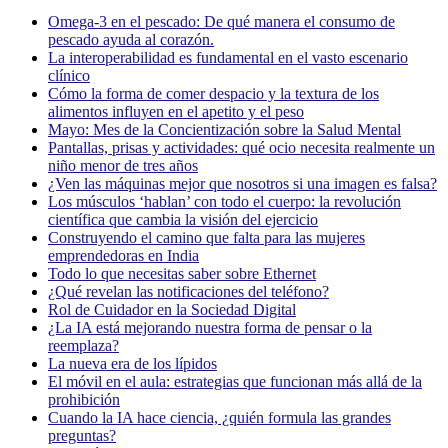
Omega-3 en el pescado: De qué manera el consumo de
pescado ayuda al corazón.
La interoperabilidad es fundamental en el vasto escenario
clínico
Cómo la forma de comer despacio y la textura de los
alimentos influyen en el apetito y el peso
Mayo: Mes de la Concientización sobre la Salud Mental
Pantallas, prisas y actividades: qué ocio necesita realmente un
niño menor de tres años
¿Ven las máquinas mejor que nosotros si una imagen es falsa?
Los músculos ‘hablan’ con todo el cuerpo: la revolución
científica que cambia la visión del ejercicio
Construyendo el camino que falta para las mujeres
emprendedoras en India
Todo lo que necesitas saber sobre Ethernet
¿Qué revelan las notificaciones del teléfono?
Rol de Cuidador en la Sociedad Digital
¿La IA está mejorando nuestra forma de pensar o la
reemplaza?
La nueva era de los lípidos
El móvil en el aula: estrategias que funcionan más allá de la
prohibición
Cuando la IA hace ciencia, ¿quién formula las grandes
preguntas?