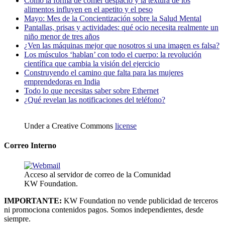
Cómo la forma de comer despacio y la textura de los
alimentos influyen en el apetito y el peso
Mayo: Mes de la Concientización sobre la Salud Mental
Pantallas, prisas y actividades: qué ocio necesita realmente un
niño menor de tres años
¿Ven las máquinas mejor que nosotros si una imagen es falsa?
Los músculos ‘hablan’ con todo el cuerpo: la revolución
científica que cambia la visión del ejercicio
Construyendo el camino que falta para las mujeres
emprendedoras en India
Todo lo que necesitas saber sobre Ethernet
¿Qué revelan las notificaciones del teléfono?
Under a Creative Commons
license
Correo Interno
Acceso al servidor de correo de la Comunidad
KW Foundation.
IMPORTANTE:
KW Foundation no vende publicidad de terceros
ni promociona contenidos pagos. Somos independientes, desde
siempre.