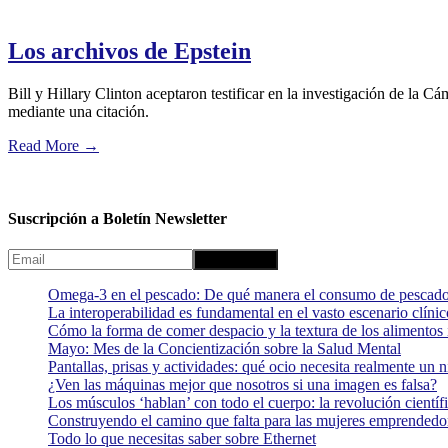
Los archivos de Epstein
Bill y Hillary Clinton aceptaron testificar en la investigación de la C
mediante una citación.
Read More
→
Suscripción a Boletín Newsletter
Omega-3 en el pescado: De qué manera el consumo de pescado
La interoperabilidad es fundamental en el vasto escenario clínic
Cómo la forma de comer despacio y la textura de los alimentos i
Mayo: Mes de la Concientización sobre la Salud Mental
Pantallas, prisas y actividades: qué ocio necesita realmente un 
¿Ven las máquinas mejor que nosotros si una imagen es falsa?
Los músculos ‘hablan’ con todo el cuerpo: la revolución científi
Construyendo el camino que falta para las mujeres emprendedor
Todo lo que necesitas saber sobre Ethernet