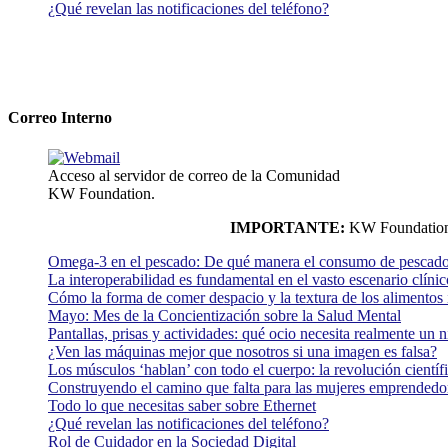
¿Qué revelan las notificaciones del teléfono?
Correo Interno
Acceso al servidor de correo de la Comunidad
KW Foundation.
IMPORTANTE:
KW Foundation n
Omega-3 en el pescado: De qué manera el consumo de pescado
La interoperabilidad es fundamental en el vasto escenario clínic
Cómo la forma de comer despacio y la textura de los alimentos i
Mayo: Mes de la Concientización sobre la Salud Mental
Pantallas, prisas y actividades: qué ocio necesita realmente un 
¿Ven las máquinas mejor que nosotros si una imagen es falsa?
Los músculos ‘hablan’ con todo el cuerpo: la revolución científi
Construyendo el camino que falta para las mujeres emprendedor
Todo lo que necesitas saber sobre Ethernet
¿Qué revelan las notificaciones del teléfono?
Rol de Cuidador en la Sociedad Digital