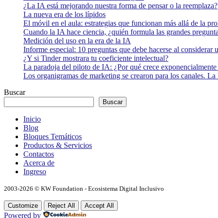
¿La IA está mejorando nuestra forma de pensar o la reemplaza?
La nueva era de los lípidos
El móvil en el aula: estrategias que funcionan más allá de la pr
Cuando la IA hace ciencia, ¿quién formula las grandes pregunt
Medición del uso en la era de la IA
Informe especial: 10 preguntas que debe hacerse al considerar 
¿Y si Tinder mostrara tu coeficiente intelectual?
La paradoja del piloto de IA: ¿Por qué crece exponencialmente 
Los organigramas de marketing se crearon para los canales. La 
Buscar
Buscar
Inicio
Blog
Bloques Temáticos
Productos & Servicios
Contactos
Acerca de
Ingreso
2003-2026 © KW Foundation - Ecosistema Digital Inclusivo
Customize
Reject All
Accept All
Powered by