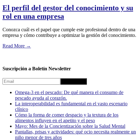
El perfil del gestor del conocimiento y su
rol en una empresa
Conozca cuál es el papel que cumple este profesional dentro de una
empresa y cómo contribuye a optimizar la gestión del conocimiento.
Read More
→
Suscripción a Boletín Newsletter
Omega-3 en el pescado: De qué manera el consumo de
pescado ayuda al corazón.
La interoperabilidad es fundamental en el vasto escenario
clínico
Cómo la forma de comer despacio y la textura de los
alimentos influyen en el apetito y el peso
Mayo: Mes de la Concientización sobre la Salud Mental
Pantallas, prisas y actividades: qué ocio necesita realmente un
niño menor de tres años