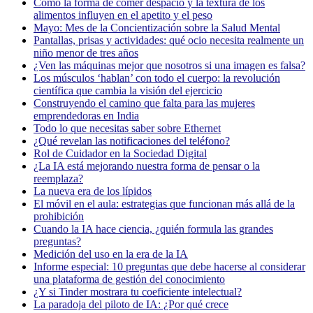
Cómo la forma de comer despacio y la textura de los
alimentos influyen en el apetito y el peso
Mayo: Mes de la Concientización sobre la Salud Mental
Pantallas, prisas y actividades: qué ocio necesita realmente un
niño menor de tres años
¿Ven las máquinas mejor que nosotros si una imagen es falsa?
Los músculos ‘hablan’ con todo el cuerpo: la revolución
científica que cambia la visión del ejercicio
Construyendo el camino que falta para las mujeres
emprendedoras en India
Todo lo que necesitas saber sobre Ethernet
¿Qué revelan las notificaciones del teléfono?
Rol de Cuidador en la Sociedad Digital
¿La IA está mejorando nuestra forma de pensar o la
reemplaza?
La nueva era de los lípidos
El móvil en el aula: estrategias que funcionan más allá de la
prohibición
Cuando la IA hace ciencia, ¿quién formula las grandes
preguntas?
Medición del uso en la era de la IA
Informe especial: 10 preguntas que debe hacerse al considerar
una plataforma de gestión del conocimiento
¿Y si Tinder mostrara tu coeficiente intelectual?
La paradoja del piloto de IA: ¿Por qué crece