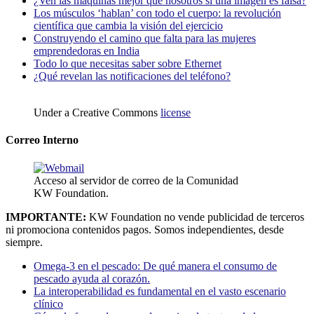
¿Ven las máquinas mejor que nosotros si una imagen es falsa?
Los músculos ‘hablan’ con todo el cuerpo: la revolución
científica que cambia la visión del ejercicio
Construyendo el camino que falta para las mujeres
emprendedoras en India
Todo lo que necesitas saber sobre Ethernet
¿Qué revelan las notificaciones del teléfono?
Under a Creative Commons
license
Correo Interno
Acceso al servidor de correo de la Comunidad
KW Foundation.
IMPORTANTE:
KW Foundation no vende publicidad de terceros
ni promociona contenidos pagos. Somos independientes, desde
siempre.
Omega-3 en el pescado: De qué manera el consumo de
pescado ayuda al corazón.
La interoperabilidad es fundamental en el vasto escenario
clínico