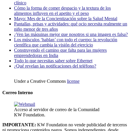
clínico
Cómo la forma de comer despacio y la textura de los
alimentos influyen en el apetito y el peso
Mayo: Mes de la Concientización sobre la Salud Mental
Pantallas, prisas y actividades: qué ocio necesita realmente un
niño menor de tres años
¿Ven las máquinas mejor que nosotros si una imagen es falsa?
Los músculos ‘hablan’ con todo el cuerpo: la revolución
científica que cambia la visión del ejercicio
Construyendo el camino que falta para las mujeres
emprendedoras en India
Todo lo que necesitas saber sobre Ethernet
¿Qué revelan las notificaciones del teléfono?
Under a Creative Commons
license
Correo Interno
Acceso al servidor de correo de la Comunidad
KW Foundation.
IMPORTANTE:
KW Foundation no vende publicidad de terceros
ni promociona contenidos pagos. Somos independientes, desde