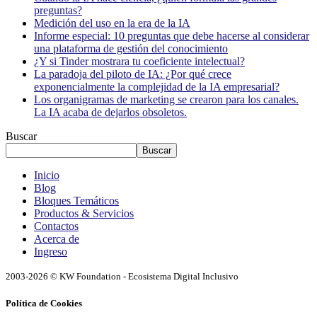
preguntas?
Medición del uso en la era de la IA
Informe especial: 10 preguntas que debe hacerse al considerar
una plataforma de gestión del conocimiento
¿Y si Tinder mostrara tu coeficiente intelectual?
La paradoja del piloto de IA: ¿Por qué crece
exponencialmente la complejidad de la IA empresarial?
Los organigramas de marketing se crearon para los canales.
La IA acaba de dejarlos obsoletos.
Buscar
Buscar
Inicio
Blog
Bloques Temáticos
Productos & Servicios
Contactos
Acerca de
Ingreso
2003-2026 © KW Foundation - Ecosistema Digital Inclusivo
Política de Cookies