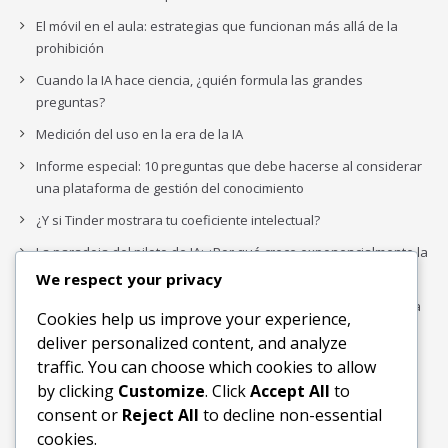
El móvil en el aula: estrategias que funcionan más allá de la
prohibición
Cuando la IA hace ciencia, ¿quién formula las grandes
preguntas?
Medición del uso en la era de la IA
Informe especial: 10 preguntas que debe hacerse al considerar
una plataforma de gestión del conocimiento
¿Y si Tinder mostrara tu coeficiente intelectual?
La paradoja del piloto de IA: ¿Por qué crece exponencialmente la
complejidad de la IA empresarial?
We respect your privacy
Los organigramas de marketing se crearon para los canales. La
Cookies help us improve your experience,
IA acaba de dejarlos obsoletos.
deliver personalized content, and analyze
traffic. You can choose which cookies to allow
by clicking
Customize
. Click
Accept All
to
Buscar
consent or
Reject All
to decline non-essential
Buscar
cookies.