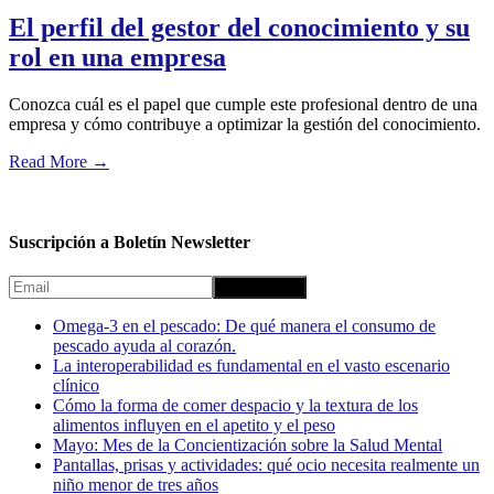
El perfil del gestor del conocimiento y su
rol en una empresa
Conozca cuál es el papel que cumple este profesional dentro de una
empresa y cómo contribuye a optimizar la gestión del conocimiento.
Read More
→
Suscripción a Boletín Newsletter
Omega-3 en el pescado: De qué manera el consumo de
pescado ayuda al corazón.
La interoperabilidad es fundamental en el vasto escenario
clínico
Cómo la forma de comer despacio y la textura de los
alimentos influyen en el apetito y el peso
Mayo: Mes de la Concientización sobre la Salud Mental
Pantallas, prisas y actividades: qué ocio necesita realmente un
niño menor de tres años