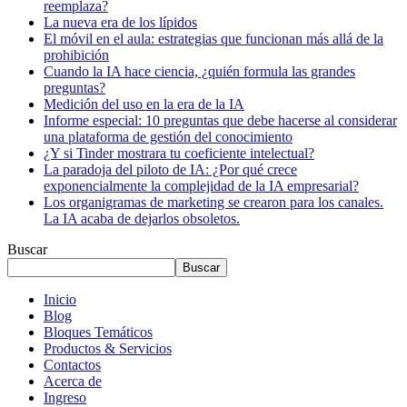
reemplaza?
La nueva era de los lípidos
El móvil en el aula: estrategias que funcionan más allá de la
prohibición
Cuando la IA hace ciencia, ¿quién formula las grandes
preguntas?
Medición del uso en la era de la IA
Informe especial: 10 preguntas que debe hacerse al considerar
una plataforma de gestión del conocimiento
¿Y si Tinder mostrara tu coeficiente intelectual?
La paradoja del piloto de IA: ¿Por qué crece
exponencialmente la complejidad de la IA empresarial?
Los organigramas de marketing se crearon para los canales.
La IA acaba de dejarlos obsoletos.
Buscar
Buscar
Inicio
Blog
Bloques Temáticos
Productos & Servicios
Contactos
Acerca de
Ingreso