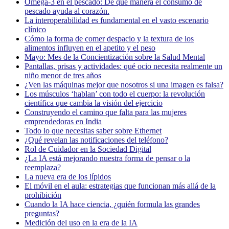
Omega-3 en el pescado: De qué manera el consumo de
pescado ayuda al corazón.
La interoperabilidad es fundamental en el vasto escenario
clínico
Cómo la forma de comer despacio y la textura de los
alimentos influyen en el apetito y el peso
Mayo: Mes de la Concientización sobre la Salud Mental
Pantallas, prisas y actividades: qué ocio necesita realmente un
niño menor de tres años
¿Ven las máquinas mejor que nosotros si una imagen es falsa?
Los músculos ‘hablan’ con todo el cuerpo: la revolución
científica que cambia la visión del ejercicio
Construyendo el camino que falta para las mujeres
emprendedoras en India
Todo lo que necesitas saber sobre Ethernet
¿Qué revelan las notificaciones del teléfono?
Rol de Cuidador en la Sociedad Digital
¿La IA está mejorando nuestra forma de pensar o la
reemplaza?
La nueva era de los lípidos
El móvil en el aula: estrategias que funcionan más allá de la
prohibición
Cuando la IA hace ciencia, ¿quién formula las grandes
preguntas?
Medición del uso en la era de la IA