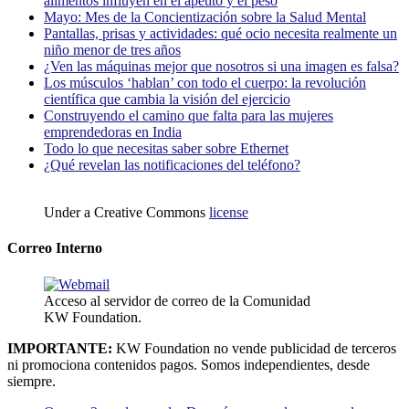
alimentos influyen en el apetito y el peso
Mayo: Mes de la Concientización sobre la Salud Mental
Pantallas, prisas y actividades: qué ocio necesita realmente un
niño menor de tres años
¿Ven las máquinas mejor que nosotros si una imagen es falsa?
Los músculos ‘hablan’ con todo el cuerpo: la revolución
científica que cambia la visión del ejercicio
Construyendo el camino que falta para las mujeres
emprendedoras en India
Todo lo que necesitas saber sobre Ethernet
¿Qué revelan las notificaciones del teléfono?
Under a Creative Commons
license
Correo Interno
Acceso al servidor de correo de la Comunidad
KW Foundation.
IMPORTANTE:
KW Foundation no vende publicidad de terceros
ni promociona contenidos pagos. Somos independientes, desde
siempre.