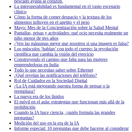
pescado ayuda al corazón.
La interoperabilidad es fundamental en el vasto escenario
clínico
Cómo la forma de comer despacio y la textura de los
alimentos influyen en el apetito y el peso
Mayo: Mes de la Concientización sobre la Salud Mental
Pantallas, prisas y actividades: qué ocio necesita realmente un
niño menor de tres años
¿Ven las máquinas mejor que nosotros si una imagen es falsa?
Los músculos ‘hablan’ con todo el cuerpo: la revolución
científica que cambia la visión del ejercicio
Construyendo el camino que falta para las mujeres
emprendedoras en India
Todo lo que necesitas saber sobre Ethernet
¿Qué revelan las notificaciones del teléfono?
Rol de Cuidador en la Sociedad Digital
¿La IA está mejorando nuestra forma de pensar o la
reemplaza?
La nueva era de los lípidos
El móvil en el aula: estrategias que funcionan más allá de la
prohibición
Cuando la IA hace ciencia, ¿quién formula las grandes
preguntas?
Medición del uso en la era de la IA
Informe especial: 10 preguntas que debe hacerse al considerar