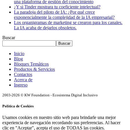
una plataforma de gestión del conocimiento
¿Y si Tinder mostrara tu coeficiente intelectual?
La paradoja del piloto de IA: ¿Por qué crece
exponencialmente la complejidad de la IA empresarial?
Los organigramas de marketing se crearon para los canales.
La IA acaba de dejarlos obsoletos.
Buscar
Buscar
Inicio
Blog
Bloques Temáticos
Productos & Servicios
Contactos
Acerca de
Ingreso
2003-2026 © KW Foundation - Ecosistema Digital Inclusivo
Política de Cookies
Usamos cookies en nuestro sitio web para brindarle una mejor
experiencia de navegación recordando sus preferencias. Al hacer
clic en "Aceptar", acepta el uso de TODAS las cookies.