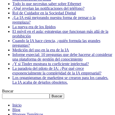
Todo lo que necesitas saber sobre Ethernet
¿Qué revelan las notificaciones del teléfono?
Rol de Cuidador en la Sociedad Digital
¿La IA está mejorando nuestra forma de pensar o la
reemplaza?
La nueva era de los lípidos
El móvil en el aula: estrategias que funcionan más allá de la
prohibición
Cuando la IA hace ciencia, ¿quién formula las grandes
preguntas?
Medición del uso en la era de la IA
Informe especial: 10 preguntas que debe hacerse al considerar
una plataforma de gestión del conocimiento
¿Y si Tinder mostrara tu coeficiente intelectual?
La paradoja del piloto de IA: ¿Por qué crece
exponencialmente la complejidad de la IA empresarial?
Los organigramas de marketing se crearon para los canales.
La IA acaba de dejarlos obsoletos.
Buscar
Buscar
Inicio
Blog
Bloques Temáticos