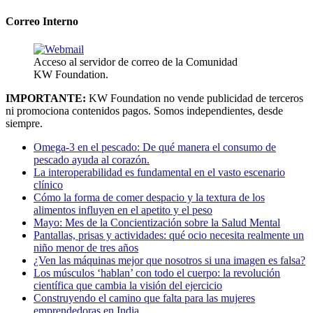
Correo Interno
Acceso al servidor de correo de la Comunidad
KW Foundation.
IMPORTANTE:
KW Foundation no vende publicidad de terceros
ni promociona contenidos pagos. Somos independientes, desde
siempre.
Omega-3 en el pescado: De qué manera el consumo de
pescado ayuda al corazón.
La interoperabilidad es fundamental en el vasto escenario
clínico
Cómo la forma de comer despacio y la textura de los
alimentos influyen en el apetito y el peso
Mayo: Mes de la Concientización sobre la Salud Mental
Pantallas, prisas y actividades: qué ocio necesita realmente un
niño menor de tres años
¿Ven las máquinas mejor que nosotros si una imagen es falsa?
Los músculos ‘hablan’ con todo el cuerpo: la revolución
científica que cambia la visión del ejercicio
Construyendo el camino que falta para las mujeres
emprendedoras en India